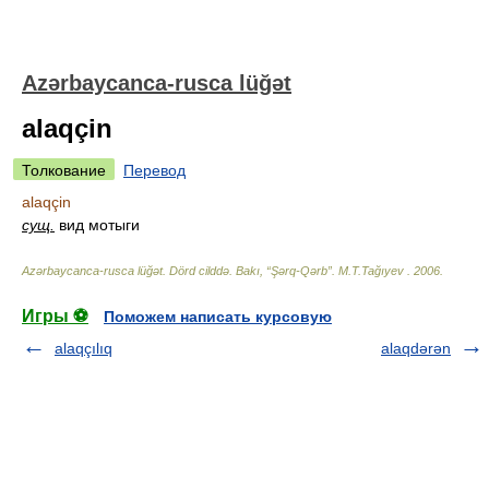
Azərbaycanca-rusca lüğət
alaqçin
Толкование
Перевод
alaqçin
сущ.
вид мотыги
Azərbaycanca-rusca lüğət. Dörd cilddə. Bakı, “Şərq-Qərb”
.
M.T.Tağıyev
.
2006
.
Игры ⚽
Поможем написать курсовую
alaqçılıq
alaqdərən