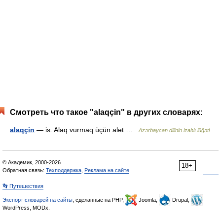
Смотреть что такое "alaqçin" в других словарях:
alaqçin
— is. Alaq vurmaq üçün alət …
Azərbaycan dilinin izahlı lüğəti
© Академик, 2000-2026
18+
Обратная связь:
Техподдержка
,
Реклама на сайте
👣 Путешествия
Экспорт словарей на сайты
, сделанные на PHP,
Joomla,
Drupal,
WordPress, MODx.